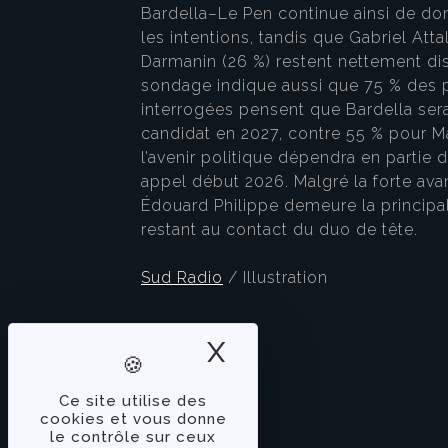
Bardella–Le Pen continue ainsi de d
les intentions, tandis que Gabriel Atta
Darmanin (26 %) restent nettement di
sondage indique aussi que 75 % des
interrogées pensent que Bardella ser
candidat en 2027, contre 55 % pour M
l’avenir politique dépendra en partie
appel début 2026. Malgré la forte av
Édouard Philippe demeure la principal
restant au contact du duo de tête.
Sud Radio
/ Illustration
X
Masquer le band
Ce site utilise des
cookies et vous donne
le contrôle sur ceux