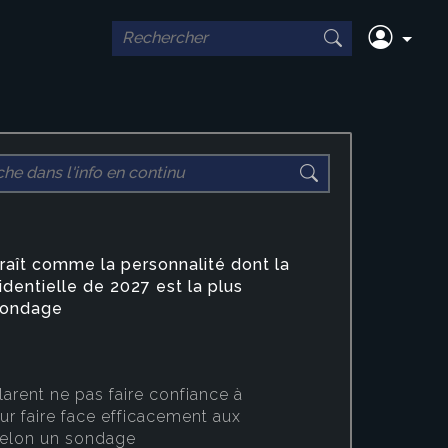
8:36
Par Alix - 
çais déclarent ne
La cro
iance à
frança
ron pour faire
deuxiè
raît comme la personnalité dont la
ment aux
premiè
identielle de 2027 est la plus
 sondage
 pays, selon un
larent ne pas faire confiance à
 faire face efficacement aux
selon un sondage