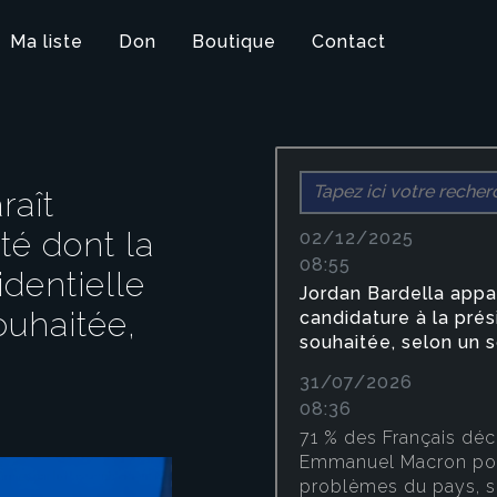
Ma liste
Don
Boutique
Contact
Par Alix - 31/07/2026 0
raît
71 % des Fran
té dont la
pas faire conf
02/12/2025
08:55
identielle
Emmanuel Mac
Jordan Bardella appa
ouhaitée,
face efficace
candidature à la prés
souhaitée, selon un
problèmes du
31/07/2026
sondage
08:36
71 % des Français déc
Emmanuel Macron pour
problèmes du pays, 