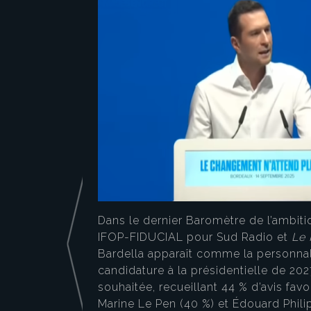
Dans le dernier Baromètre de l’ambiti
IFOP-FIDUCIAL pour Sud Radio et
Le 
Bardella apparaît comme la personnal
candidature à la présidentielle de 202
souhaitée, recueillant 44 % d’avis fav
Marine Le Pen (40 %) et Édouard Phili