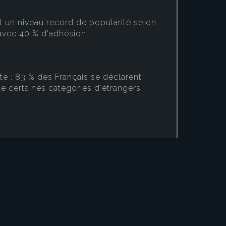
nt un niveau record de popularité selon
avec 40 % d'adhésion
té : 83 % des Français se déclarent
de certaines catégories d'étrangers
possibilité d'un retour du service
 Bardella et Le Pen dominent largement
e, selon un sondage