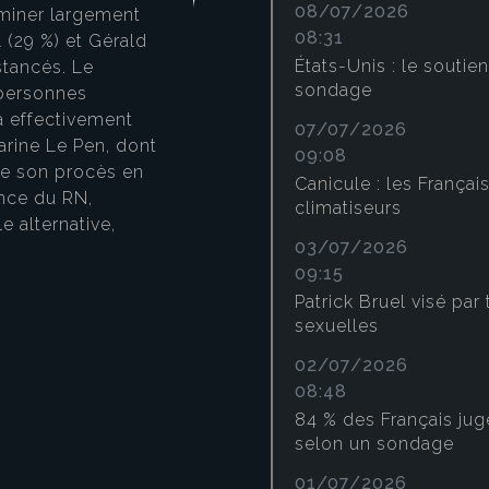
problèmes du pays, malg
08/07/2026
ominer largement
cote de confiance à 24 %
08:31
l (29 %) et Gérald
le début de l’année). Cet
États-Unis : le soutie
stancés. Le
principalement portée pa
sondage
 personnes
les 18-25 ans, tandis qu’
a effectivement
07/07/2026
des électeurs de Jean-L
arine Le Pen, dont
09:08
Pen. Le Premier ministre
 de son procès en
Canicule : les Français
également 24 % de confia
ance du RN,
climatiseurs
progresse auprès de l’éle
e alternative,
Bardella et Marine Le Pe
03/07/2026
politiques bénéficiant d
09:15
Français, tandis que Fran
Patrick Bruel visé par
personnalités de gauche
sexuelles
02/07/2026
Le Figaro
/
Illustration
eau des cookies
08:48
84 % des Français jug
selon un sondage
01/07/2026