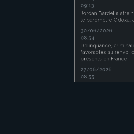
09:13
Jordan Bardella attei
le baromètre Odoxa, 
30/06/2026
08:54
Délinquance, criminali
favorables au renvoi 
présents en France
27/06/2026
08:55
L'Allemagne étudie la 
militaire obligatoire
26/06/2026
08:27
Présidentielle 2027 :
les intentions de vot