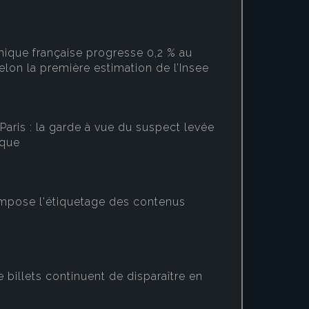
ique française progresse 0,2 % au
elon la première estimation de l’Insee
Paris : la garde à vue du suspect levée
ique
mpose l'étiquetage des contenus
Au deuxième
française a
estimation d
e Elabe pour
Les Échos
,
71 %
e billets continuent de disparaître en
dynamisme d
ne pas faire confiance à
demande int
faire face efficacement aux