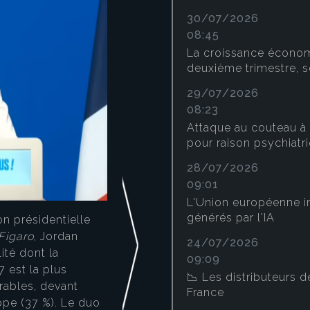
30/07/2026
08:45
La croissance économ
deuxième trimestre, s
29/07/2026
08:23
Attaque au couteau à 
pour raison psychiatr
28/07/2026
09:01
L'Union européenne i
générés par l'IA
on présidentielle
Figaro
, Jordan
24/07/2026
ité dont la
09:09
Selon le dernier sondag
7 est la plus
📉 Les distributeurs d
des Français déclarent 
orables, devant
France
Emmanuel Macron
pour 
ppe (37 %). Le duo