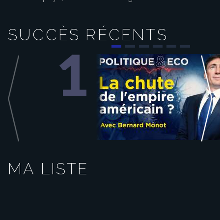
progresse auprès de l’électorat de
droite. Enfin, Jordan Bardella et
Marine Le Pen demeurent les
personnalités politiques
SUCCÈS RÉCENTS
bénéficiant de la meilleure image
auprès des Français, tandis que
François Ruffin arrive en tête des
1
personnalités de gauche. Le Figaro
/ Illustration
Play
Video
MA LISTE