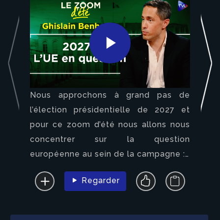
Play
Nous approchons à grand pas de
Video
l’élection présidentielle de 2027 et
pour ce zoom d’été nous allons nous
concentrer sur la question
européenne au sein de la campagne :
Regarder
- Quelles questions se poser ?
- Quels sont les enjeux ?