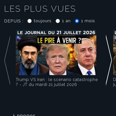
LES PLUS VUES
toujours
1 an
1 mois
DEPUIS :
Play
Video
Trump VS Iran : le scénario catastrophe
D
? - JT du mardi 21 juillet 2026
j