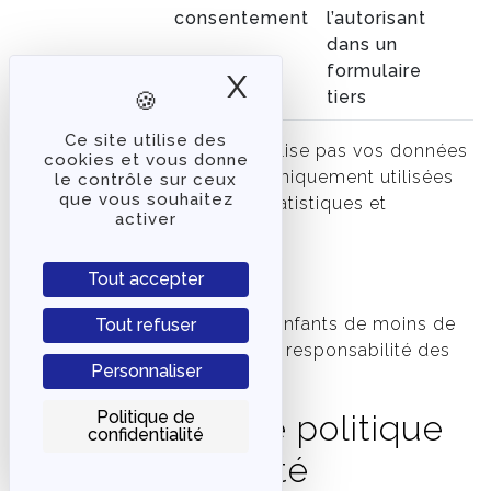
consentement
l’autorisant
dans un
formulaire
X
Masquer le band
tiers
Ce site utilise des
tvlibertes.com ne commercialise pas vos données
cookies et vous donne
personnelles qui sont donc uniquement utilisées
le contrôle sur ceux
que vous souhaitez
par nécessité ou à des fins statistiques et
activer
d’analyses.
Enfants
Tout accepter
La collecte de données des enfants de moins de
Tout refuser
seize ans doit se faire sous la responsabilité des
Personnaliser
parents ou du tuteur légal.
Politique de
Changement de politique
confidentialité
de confidentialité