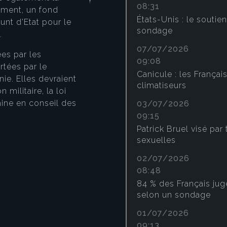
problèmes du pays, malg
08:31
sement, un fond
cote de confiance à 24 %
États-Unis : le soutie
runt d'Etat pour le
le début de l’année). Cet
sondage
e.
principalement portée pa
07/07/2026
les 18-25 ans, tandis qu’
es par les
09:08
des électeurs de Jean-L
rtées par le
Canicule : les Français
Pen. Le Premier ministre
ie. Elles devraient
climatiseurs
également 24 % de confia
 militaire, la loi
progresse auprès de l’éle
aine en conseil des
03/07/2026
Bardella et Marine Le Pe
09:15
politiques bénéficiant d
Patrick Bruel visé par
Français, tandis que Fran
sexuelles
personnalités de gauche
02/07/2026
08:48
Le Figaro
/
Illustration
eau des cookies
84 % des Français jug
selon un sondage
01/07/2026
09:13