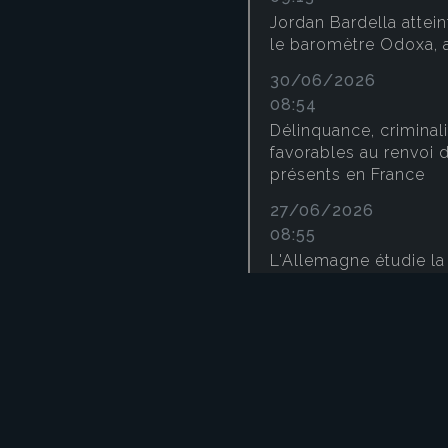
Jordan Bardella attei
le baromètre Odoxa, 
30/06/2026
08:54
Délinquance, criminali
favorables au renvoi 
présents en France
27/06/2026
08:55
L'Allemagne étudie la 
militaire obligatoire
26/06/2026
08:27
Présidentielle 2027 :
les intentions de vot
25/06/2026