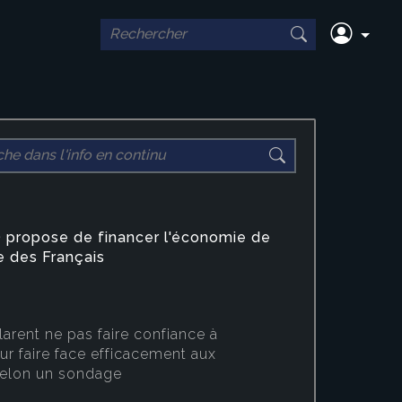
30/07/2026
çais déclarent ne
La cro
iance à
frança
ron pour faire
deuxiè
 propose de financer l'économie de
ment aux
premiè
e des Français
 pays, selon un
larent ne pas faire confiance à
 faire face efficacement aux
selon un sondage