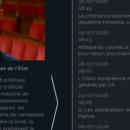
30/07/2026
08:45
La croissance économ
deuxième trimestre, s
29/07/2026
08:23
Attaque au couteau à 
pour raison psychiatr
28/07/2026
s de l'Etat.
09:01
L'Union européenne i
i politique
générés par l'IA
d'utiliser
'industrie de
24/07/2026
arlementaire
09:09
apport, les
📉 Les distributeurs d
Selon le dernier sondag
strie de l'armement
France
des Français déclarent 
re le livret, le
Emmanuel Macron
pour 
08/07/2026
e également la