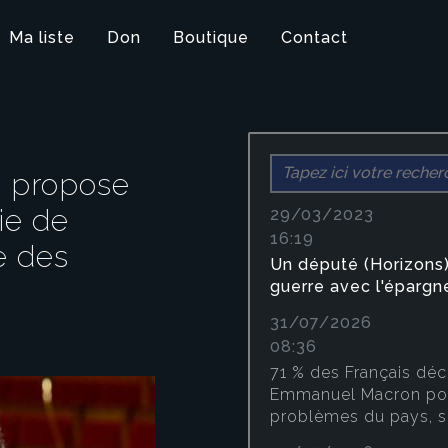
Ma liste
Don
Boutique
Contact
31/07/2026 08:36
) propose
71 % des Fran
ie de
pas faire conf
29/03/2023
16:19
e des
Emmanuel Mac
Un député (Horizons)
face efficace
guerre avec l'épargn
problèmes du
31/07/2026
08:36
sondage
71 % des Français déc
Emmanuel Macron pour
problèmes du pays, 