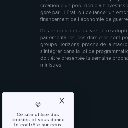
création d'un pool dédié à l'investis
géré par... l'Etat, ou de lancer un emp
financement de l'économie de guerr
Des propositions qui vont être adopté
parlementaires, ces dernières sont po
groupe Horizons, proche de la macron
s'intégrer dans la loi de programmation
doit être présentée la semaine proch
ministres.
X
Masquer le band
Ce site utilise des
cookies et vous donne
le contrôle sur ceux