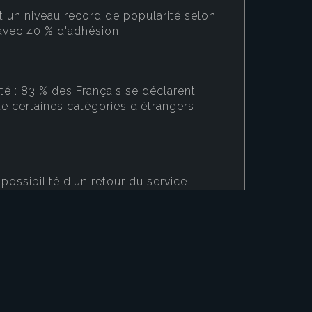
nt un niveau record de popularité selon
avec 40 % d'adhésion
té : 83 % des Français se déclarent
de certaines catégories d'étrangers
possibilité d'un retour du service
 Bardella et Le Pen dominent largement
e, selon un sondage