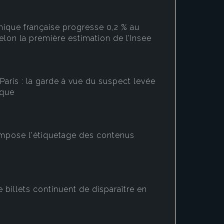
ique française progresse 0,2 % au
elon la première estimation de l’Insee
Paris : la garde à vue du suspect levée
ique
mpose l'étiquetage des contenus
Au deuxième
française a
estimation d
e billets continuent de disparaître en
e Elabe pour
Les Échos
,
71 %
dynamisme d
ne pas faire confiance à
demande int
faire face efficacement aux