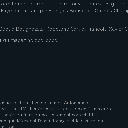
xceptionnel permettant de retrouver toutes les grande
me Faye en passant par François Bousquet, Charles Cham
 Daoud Boughezala, Rodolphe Cart et François-Xavier C
t du magazine des idées.
eau des cookies
visuelle alternative de France. Autonome et
e l’Etat, TVLibertés poursuit deux objectifs majeurs :
libérée du filtre du politiquement correct. Elle
ux qui défendent l’esprit français et la civilisation
rmation.