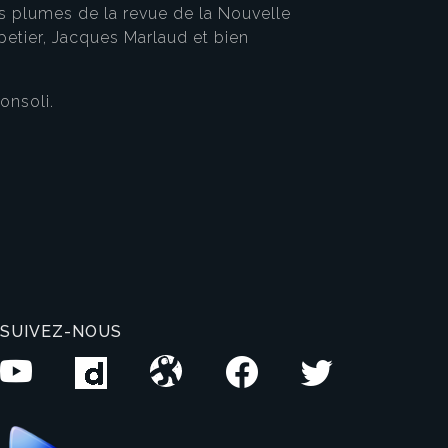
s plumes de la revue de la Nouvelle
petier, Jacques Marlaud et bien
onsoli.
SUIVEZ-NOUS