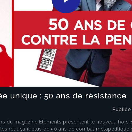
Play
Video
e unique : 50 ans de résistance
Publiée
eurs du magazine Éléments présentent le nouveau hors-s
les retraçant plus de 50 ans de combat métapolitique pou