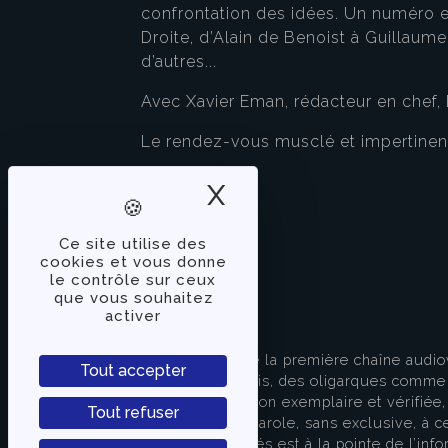
confrontation des idées. Un numéro e
Droite, d’Alain de Benoist à Guillau
d’autres...
Avec Xavier Eman, rédacteur en chef,
Le rendez-vous musclé et impertinen
X
Masquer le band
Ce site utilise des
cookies et vous donne
le contrôle sur ceux
que vous souhaitez
activer
À PROPOS
TVLibertés représente la première chaîne audio
Tout accepter
indépendante des partis, des oligarques comme d
apporter une information exemplaire et vérifiée, 
Tout refuser
s’attache à donner la parole, sans exclusive, à ce
européenne. TVLibertés est à la pointe de l’info