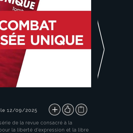
 le 12/09/2025
érie de la revue consacré à la
r la liberté d’expression et la libre