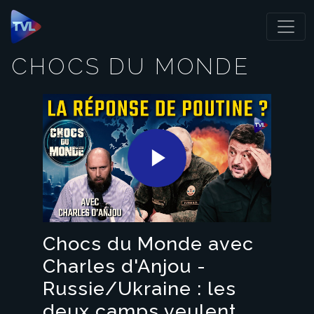
Panneau de gestion des cookies
CHOCS DU MONDE
Play
Video
Chocs du Monde avec
Charles d'Anjou -
Russie/Ukraine : les
deux camps veulent