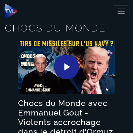
Panneau de gestion des cookies
CHOCS DU MONDE
Play
Video
Chocs du Monde avec
Emmanuel Gout -
Violents accrochage
dans le détroit d'Ormuz