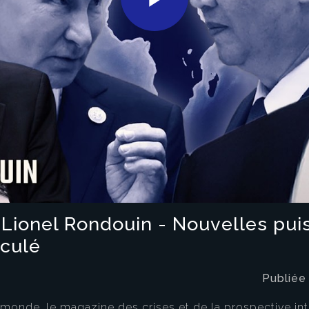
Play
Video
ionel Rondouin - Nouvelles pui
cculé
Publiée
onde, le magazine des crises et de la prospective in