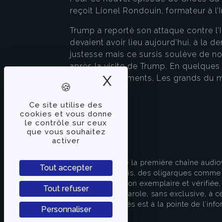
reçoit Lionel Rondouin, formateur à l’In
Trump a reporté son attaque contre l’
devaient avoir lieu aujourd’hui, à la 
justesse mais ce sursis soulève de n
après la visite de Trump. En quelques 
X
Masquer le band
approvisionnements. Les grands du mo
imprévu ?
Ce site utilise des
cookies et vous donne
le contrôle sur ceux
que vous souhaitez
activer
À PROPOS
TVLibertés représente la première chaîne audio
Tout accepter
indépendante des partis, des oligarques comme d
apporter une information exemplaire et vérifiée, 
Tout refuser
s’attache à donner la parole, sans exclusive, à ce
européenne. TVLibertés est à la pointe de l’info
Personnaliser