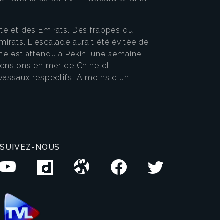
te et des Emirats. Des frappes qui
mirats. L'escalade aurait été évitée de
ne est attendu à Pékin, une semaine
, tensions en mer de Chine et
vassaux respectifs. A moins d'un
SUIVEZ-NOUS