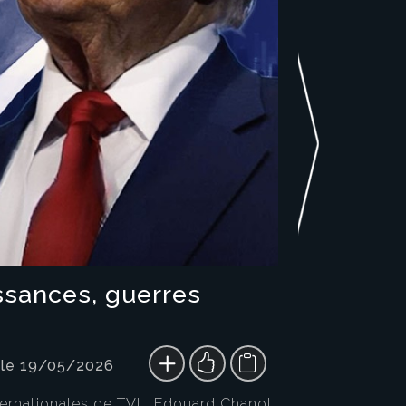
ssances, guerres
 le 19/05/2026
ternationales de TVL, Edouard Chanot