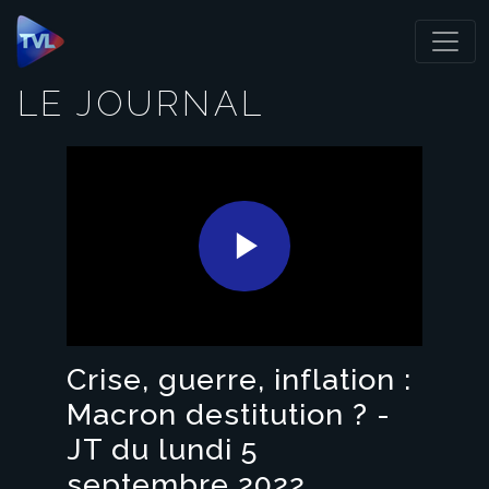
Panneau de gestion des cookies
LE JOURNAL
Play
Video
Crise, guerre, inflation :
Macron destitution ? -
JT du lundi 5
septembre 2022