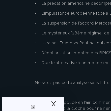
• La prédation américaine décompl
• L’impuissance européenne face à 
• La suspension de l’accord Mercosur 
• Le mystérieux "28ème régime" de 
• Ukraine : Trump vs Poutine, qui co
• Dédollarisation, montée des BRICS
• Quelle alternative à un monde mult
Ne ratez pas cette analyse sans filtre
X
Masquer le band
Cliquez sur le pouce en l’air, comment
vous et activez la cloche pour ne ri