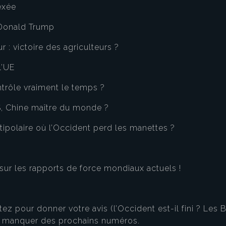
exée
Donald Trump
: victoire des agriculteurs ?
l’UE
ntrôle vraiment le temps ?
, Chine maître du monde ?
ipolaire où l’Occident perd les manettes ?
 sur les rapports de force mondiaux actuels !
eau des cookies
ez pour donner votre avis (l’Occident est-il fini ? Les
en manquer des prochains numéros.