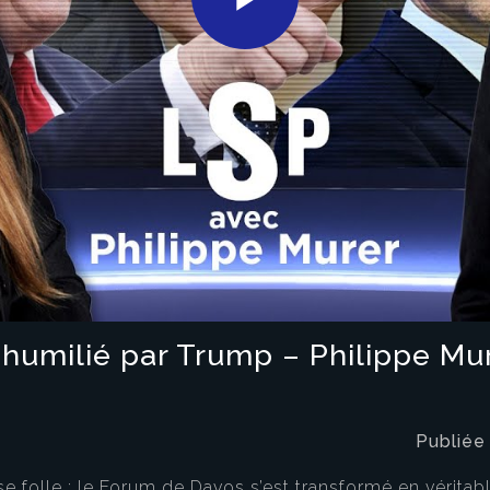
Play
Video
 humilié par Trump – Philippe M
Publiée
se folle : le Forum de Davos s’est transformé en véritab