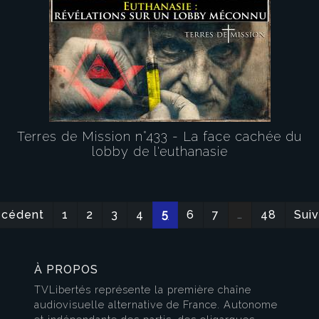
Terres de Mission n°433 - La face cachée du
lobby de l'euthanasie
écédent
1
2
3
4
5
6
7
…
48
Suiv
À PROPOS
TVLibertés représente la première chaîne
audiovisuelle alternative de France. Autonome