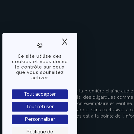
X
Masquer le band
Ce site utilise des
cookies et vous donne
le contrôle sur ceux
que vous souhaitez
activer
À PROPOS
TVLibertés représente la première chaîne audio
Tout accepter
indépendante des partis, des oligarques comme d
apporter une information exemplaire et vérifiée, 
Tout refuser
s’attache à donner la parole, sans exclusive, à ce
européenne. TVLibertés est à la pointe de l’info
Personnaliser
Contactez-nous
Politique de