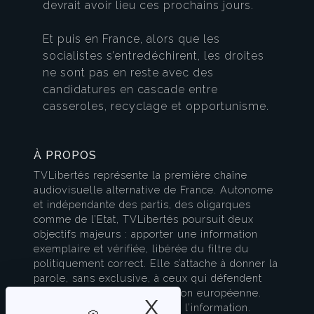
devrait avoir lieu ces prochains jours.
Et puis en France, alors que les
socialistes s’entredéchirent, les droites
ne sont pas en reste avec des
candidatures en cascade entre
casseroles, recyclage et opportunisme.
À PROPOS
TVLibertés représente la première chaîne
audiovisuelle alternative de France. Autonome
et indépendante des partis, des oligarques
comme de l’Etat, TVLibertés poursuit deux
objectifs majeurs : apporter une information
exemplaire et vérifiée, libérée du filtre du
politiquement correct. Elle s’attache à donner la
parole, sans exclusive, à ceux qui défendent
l’esprit français et la civilisation européenne.
X
Masquer le band
TVLibertés est à la pointe de l’information.