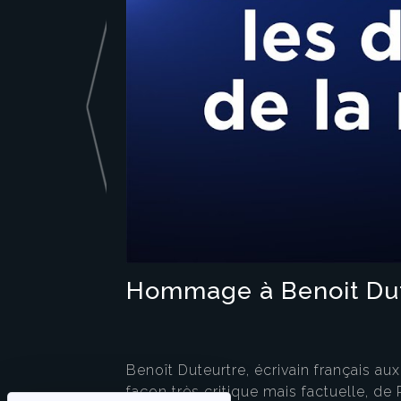
Hommage à Benoit Dut
Benoît Duteurtre, écrivain français au
façon très critique mais factuelle, de 