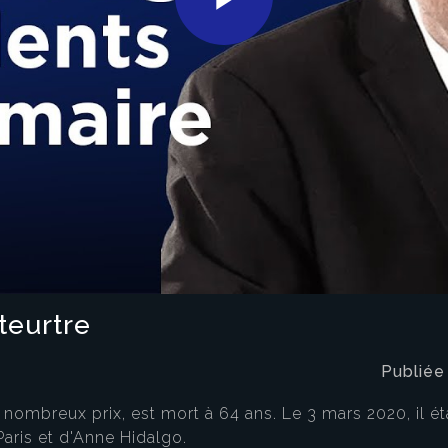
Play
Video
eurtre
Publiée
x nombreux prix, est mort à 64 ans. Le 3 mars 2020, il ét
Paris et d'Anne Hidalgo.