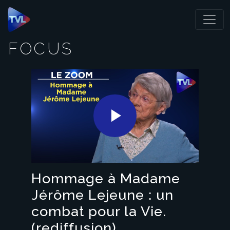
Panneau de gestion des cookies
FOCUS
Play
Video
Hommage à Madame
Jérôme Lejeune : un
combat pour la Vie.
(rediffusion)