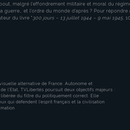
u bout, malgré l’effondrement militaire et moral du régim
 la guerre… et l’ordre du monde d’après ? Pour répondre
uteur du livre "
300 jours – 13 juillet 1944 – 9 mai 1945
, 1
eau des cookies
visuelle alternative de France. Autonome et
e l’Etat, TVLibertés poursuit deux objectifs majeurs :
libérée du filtre du politiquement correct. Elle
ux qui défendent l’esprit français et la civilisation
rmation.