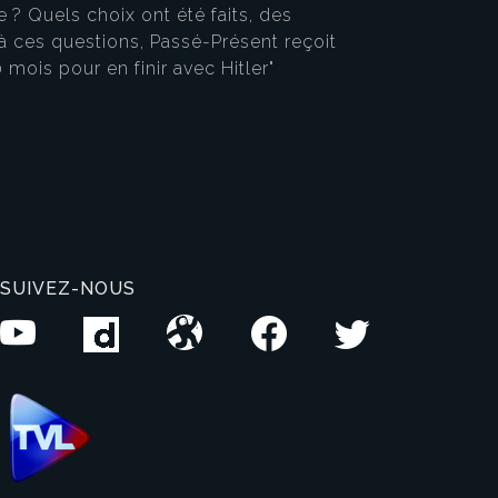
e ? Quels choix ont été faits, des
 à ces questions, Passé-Présent reçoit
0 mois pour en finir avec Hitler"
SUIVEZ-NOUS