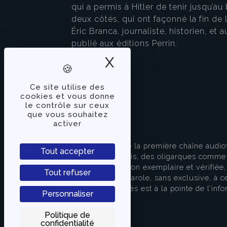
qui a permis à Hitler de tenir jusqu’a
deux côtés, qui ont façonné la fin de
Éric Branca, journaliste, historien, et a
publié aux éditions Perrin.
X
Masquer le band
Ce site utilise des
cookies et vous donne
le contrôle sur ceux
que vous souhaitez
activer
À PROPOS
TVLibertés représente la première chaîne audio
Tout accepter
indépendante des partis, des oligarques comme d
apporter une information exemplaire et vérifiée, 
Tout refuser
s’attache à donner la parole, sans exclusive, à ce
européenne. TVLibertés est à la pointe de l’info
Personnaliser
Contactez-nous
Politique de
confidentialité