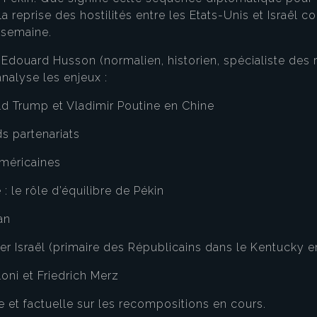
 reprise des hostilités entre les Etats-Unis et Israël cont
 semaine.
douard Husson (normalien, historien, spécialiste des re
analyse les enjeux :
ald Trump et Vladimir Poutine en Chine
ds partenariats
américaines
 le rôle d’équilibre de Pékin
an
ier Israël (primaire des Républicains dans le Kentucky 
oni et Friedrich Merz
 et factuelle sur les recompositions en cours.