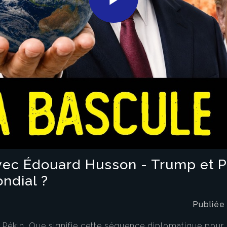
Play
Video
vec Édouard Husson - Trump et Po
ndial ?
Publiée
Pékin. Que signifie cette séquence diplomatique pour l’