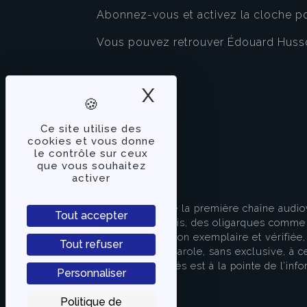
Abonnez-vous et activez la cloche po
Vous pouvez retrouver Édouard Huss
X
Masquer le band
Ce site utilise des
cookies et vous donne
le contrôle sur ceux
que vous souhaitez
activer
À PROPOS
TVLibertés représente la première chaîne audio
Tout accepter
indépendante des partis, des oligarques comme d
apporter une information exemplaire et vérifiée, 
Tout refuser
s’attache à donner la parole, sans exclusive, à ce
européenne. TVLibertés est à la pointe de l’info
Personnaliser
Contactez-nous
Politique de