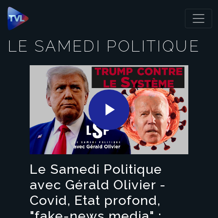
Panneau de gestion des cookies
LE SAMEDI POLITIQUE
Play
Video
Le Samedi Politique
avec Gérald Olivier -
Covid, Etat profond,
"fake-news media" :