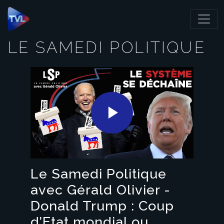
Panneau de gestion des cookies
LE SAMEDI POLITIQUE
Play
Video
Le Samedi Politique
avec Gérald Olivier -
Donald Trump : Coup
d’Etat mondial ou