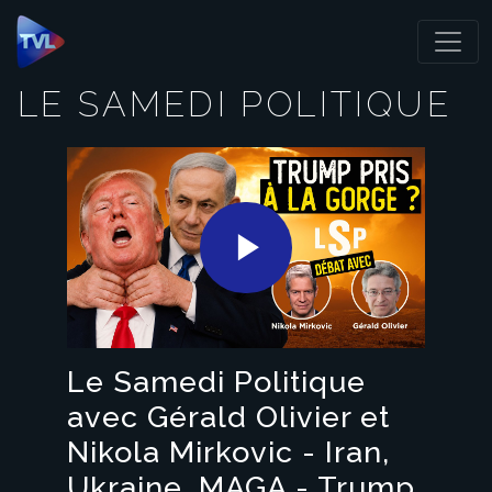
Panneau de gestion des cookies
LE SAMEDI POLITIQUE
Play
Video
Le Samedi Politique
avec Gérald Olivier et
Nikola Mirkovic - Iran,
Ukraine, MAGA - Trump