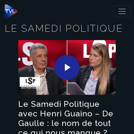
Panneau de gestion des cookies
LE SAMEDI POLITIQUE
Play
Video
Le Samedi Politique
avec Henri Guaino – De
Gaulle : le nom de tout
ce qui nous manque ?