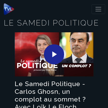
Panneau de gestion des cookies
LE SAMEDI POLITIQUE
Play
Video
Le Samedi Politique -
Carlos Ghosn, un
complot au sommet ?
Avec Loïk Le Floch