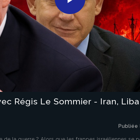
Play
Video
vec Régis Le Sommier - Iran, Lib
Publiée
e de la guerre ? Alors que les frappes israéliennes se 