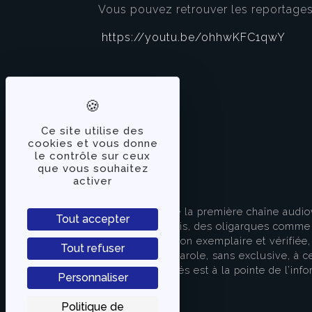
Vous pouvez retrouver les reportage
https://youtu.be/ohhwKFC1qwY
Ce site utilise des
cookies et vous donne
le contrôle sur ceux
que vous souhaitez
activer
À PROPOS
TVLibertés représente la première chaîne audio
Tout accepter
indépendante des partis, des oligarques comme d
apporter une information exemplaire et vérifiée, 
Tout refuser
s’attache à donner la parole, sans exclusive, à ce
européenne. TVLibertés est à la pointe de l’info
Personnaliser
Contactez-nous
Politique de