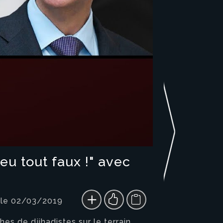
eu tout faux !" avec
 le 02/03/2019
s de djihadistes sur le terrain.