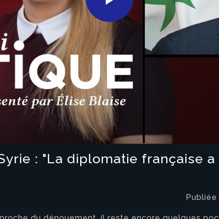
Play
Video
yrie : "La diplomatie française a 
Publiée
proche du dénouement, il reste encore quelques poche