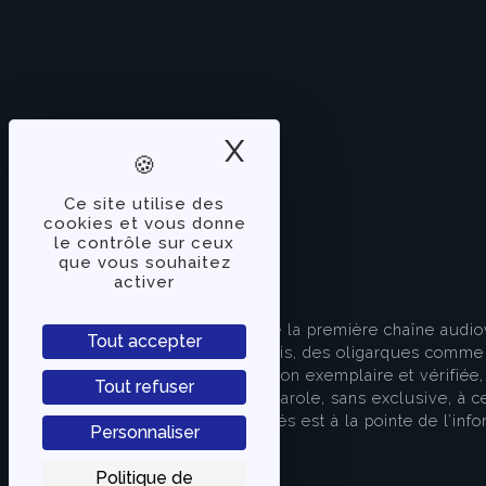
X
Masquer le band
Ce site utilise des
cookies et vous donne
le contrôle sur ceux
que vous souhaitez
activer
À PROPOS
TVLibertés représente la première chaîne audio
Tout accepter
indépendante des partis, des oligarques comme d
apporter une information exemplaire et vérifiée, 
Tout refuser
s’attache à donner la parole, sans exclusive, à ce
européenne. TVLibertés est à la pointe de l’info
Personnaliser
Contactez-nous
Politique de