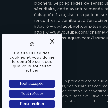
clochers. Sept épisodes de sensibilis
sécuritaire, cette aventure menée 
échappée française, en quelque sorte
rencontres, à l'amitié et à l'enraci
https://www.facebook.com/lesmoust
https://www.youtube.com/channe
https://www.instagram.com/lesmou
X
Masquer le band
Ce site utilise des
cookies et vous donne
le contrôle sur ceux
que vous souhaitez
activer
À PROPOS
TVLibertés représente la première chaîne audio
Tout accepter
indépendante des partis, des oligarques comme d
apporter une information exemplaire et vérifiée, 
Tout refuser
s’attache à donner la parole, sans exclusive, à ce
européenne. TVLibertés est à la pointe de l’info
Personnaliser