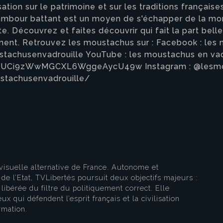
ation sur le patrimoine et sur les traditions françaises
tambour battant est un moyen de s'échapper de la mor
. Découvrez et faites découvrir qui fait la part bell
nement. Retrouvez les moustachus sur : Facebook : les
achusenvadrouille YouTube : les moustachus en vad
l/UCi9zWwMGCXL6WggeAycU49w Instagram : @lesmou
stachusenvadrouille/
eau des cookies
visuelle alternative de France. Autonome et
e l’Etat, TVLibertés poursuit deux objectifs majeurs :
libérée du filtre du politiquement correct. Elle
ux qui défendent l’esprit français et la civilisation
rmation.