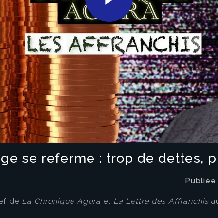
Play
Video
ège se referme : trop de dettes, p
Publiée
hef de
La Chronique Agora
et
La Lettre des Affranchis
a