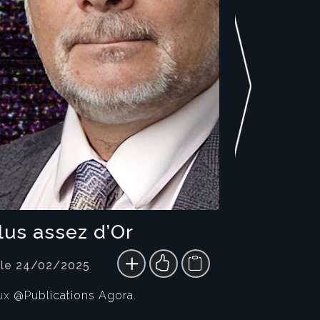
lus assez d’Or
 le 24/02/2025
ux
@Publications Agora
.