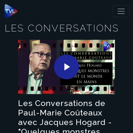
Panneau de gestion des cookies
LES CONVERSATIONS
Play
Video
Les Conversations de
Paul-Marie Coûteaux
avec Jacques Hogard -
"Quelques monstres