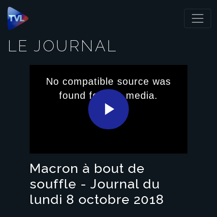
Panneau de gestion des cookies
LE JOURNAL
This
is
No compatible source was
a
modal
found for this media.
window.
Play
Video
Macron à bout de
souffle - Journal du
lundi 8 octobre 2018