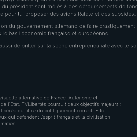
es du président sont mêlés à des détournements de fond
e pour lui proposer des avions Rafale et des subsides
sion du gouvernement allemand de faire drastiquement c
ers le bas l’économie française et européenne.
eau des cookies
 aussi de briller sur la scène entrepreneuriale avec le
visuelle alternative de France. Autonome et
e l’Etat, TVLibertés poursuit deux objectifs majeurs :
libérée du filtre du politiquement correct. Elle
ux qui défendent l’esprit français et la civilisation
rmation.