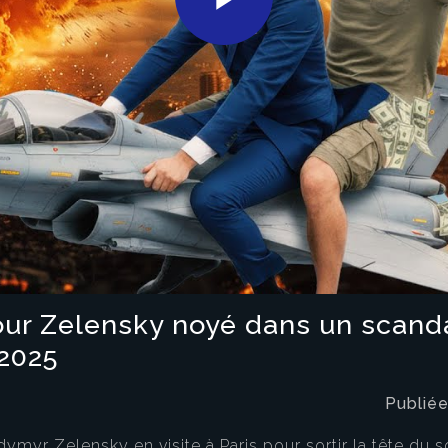
Play
Video
our Zelensky noyé dans un scanda
2025
Publiée
myr Zelensky en visite à Paris pour sortir la tête du 