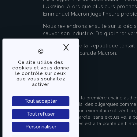
l’Ukraine. Alors que plusieurs proch
Emmanuel Macron juge l’heure propic
Nous reviendrons ensuite sur la déci
sauver son industrie. De quoi tirer v
X
Masquer le band
Le président de la République tentait
face de la mascarade Macron.
Ce site utilise des
cookies et vous donne
le contrôle sur ceux
que vous souhaitez
activer
À PROPOS
TVLibertés représente la première chaîne audio
Tout accepter
indépendante des partis, des oligarques comme d
apporter une information exemplaire et vérifiée, 
Tout refuser
s’attache à donner la parole, sans exclusive, à ce
européenne. TVLibertés est à la pointe de l’info
Personnaliser
Contactez-nous