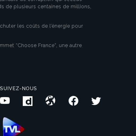
s de plusieurs centaines de millions,
…
huter les coûts de l’énergie pour
 sommet “Choose France”, une autre
SUIVEZ-NOUS