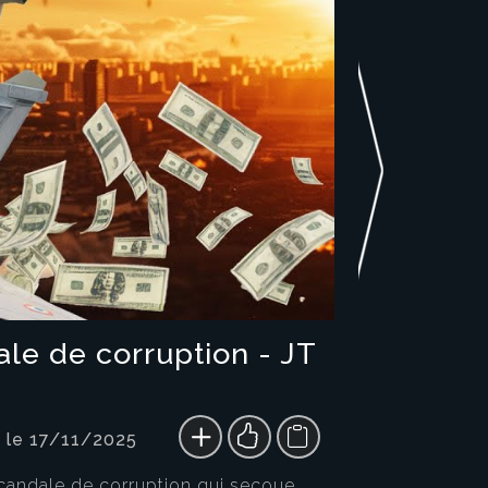
le de corruption - JT
 le 17/11/2025
scandale de corruption qui secoue