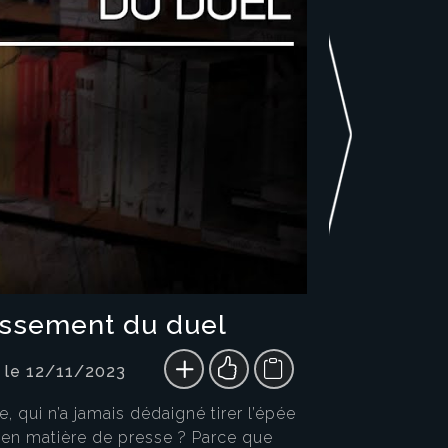
lissement du duel
 le 12/11/2023
, qui n’a jamais dédaigné tirer l’épée
s en matière de presse ? Parce que