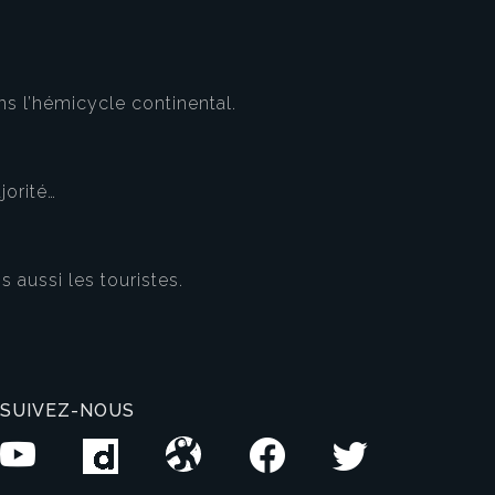
s l’hémicycle continental.
jorité…
s aussi les touristes.
SUIVEZ-NOUS