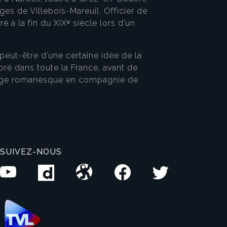
es de Villebois-Mareuil. Officier de
ré à la fin du XIXᵉ siècle lors d’un
peut-être d’une certaine idée de la
bré dans toute la France, avant de
onnage romanesque en compagnie de
SUIVEZ-NOUS