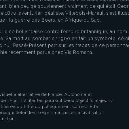
ant, bien peu se souviennent vraiment de qui était Georg
 1870, aventurier idéaliste, Villebois-Mareuil s’est illust
oque : la guerre des Boers, en Afrique du Sud.
rigine hollandaise contre l’empire britannique, au nom 
rre. Sa mort au combat en 1900 en fait un symbole, célé
eau des cookies
rd’hui, Passé-Présent part sur les traces de ce pers
aphie récemment parue chez Via Romana.
visuelle alternative de France. Autonome et
e l’Etat, TVLibertés poursuit deux objectifs majeurs :
libérée du filtre du politiquement correct. Elle
ux qui défendent l’esprit français et la civilisation
rmation.