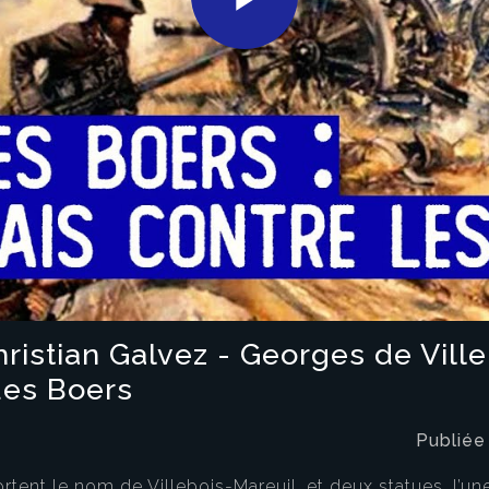
Play
Video
istian Galvez - Georges de Ville
des Boers
Publiée
ortent le nom de Villebois-Mareuil, et deux statues, l’u