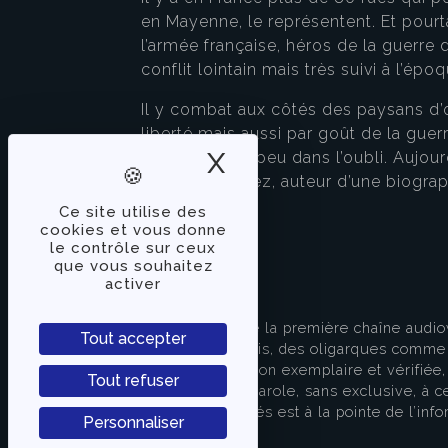
en Mayenne, le représentent. Et pourt
l’armée française, héros de la guerre de
conflit lointain mais très suivi à l’ép
Il y combat aux côtés des paysans d’o
liberté mais aussi par goût de la gue
X
Masquer le band
tomber peu à peu dans l’oubli. Aujou
Christian Galvez, auteur d’une biogr
Ce site utilise des
cookies et vous donne
le contrôle sur ceux
que vous souhaitez
activer
À PROPOS
TVLibertés représente la première chaîne audio
Tout accepter
indépendante des partis, des oligarques comme d
apporter une information exemplaire et vérifiée, 
Tout refuser
s’attache à donner la parole, sans exclusive, à ce
européenne. TVLibertés est à la pointe de l’info
Personnaliser