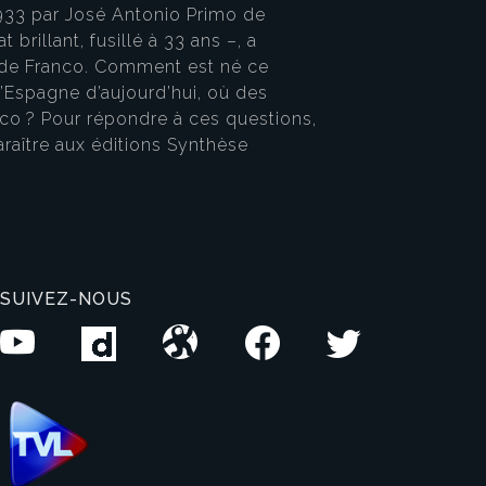
 1933 par José Antonio Primo de
brillant, fusillé à 33 ans –, a
e de Franco. Comment est né ce
l’Espagne d’aujourd’hui, où des
co ? Pour répondre à ces questions,
paraître aux éditions Synthèse
SUIVEZ-NOUS