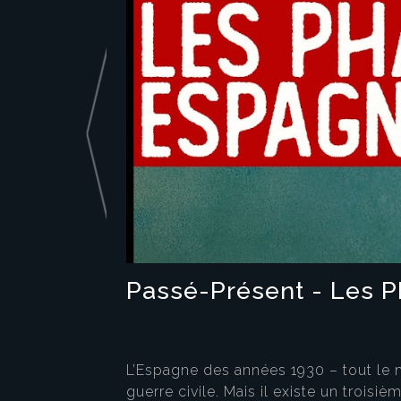
Passé-Présent - Les P
L’Espagne des années 1930 – tout le mo
guerre civile. Mais il existe un troi