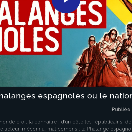
Play
Video
halanges espagnoles ou le natio
Publiée
nde croit la connaître : d’un côté les républicains, de 
sième acteur, méconnu, mal compris : la Phalange espag