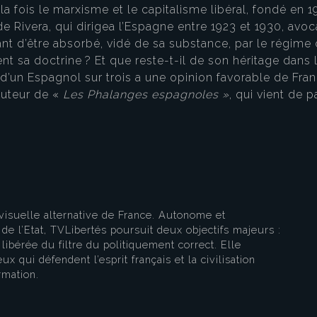
 la fois le marxisme et le capitalisme libéral, fondé en
e Rivera, qui dirigea l’Espagne entre 1923 et 1930, avocat 
ant d’être absorbé, vidé de sa substance, par le régim
t sa doctrine ? Et que reste-t-il de son héritage dans 
’un Espagnol sur trois a une opinion favorable de Fran
eau des cookies
auteur de «
Les Phalanges espagnoles »
, qui vient de 
visuelle alternative de France. Autonome et
e l’Etat, TVLibertés poursuit deux objectifs majeurs :
libérée du filtre du politiquement correct. Elle
ux qui défendent l’esprit français et la civilisation
rmation.