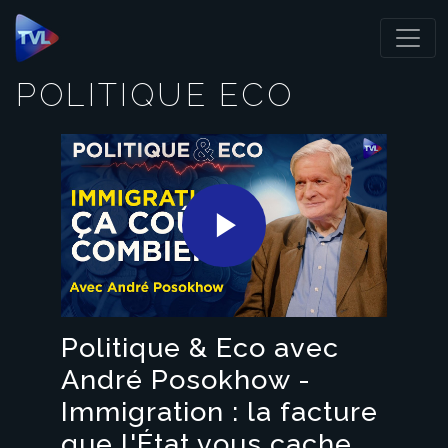
Panneau de gestion des cookies
POLITIQUE ECO
Play
Video
Politique & Eco avec
André Posokhow -
Immigration : la facture
que l'État vous cache