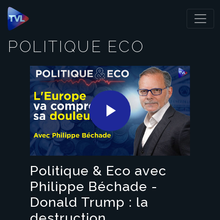
Panneau de gestion des cookies
POLITIQUE ECO
Play
Video
Politique & Eco avec
Philippe Béchade -
Donald Trump : la
destruction