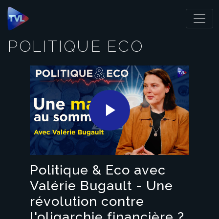
Panneau de gestion des cookies
POLITIQUE ECO
Play
Video
Politique & Eco avec
Valérie Bugault - Une
révolution contre
l'oligarchie financière ?