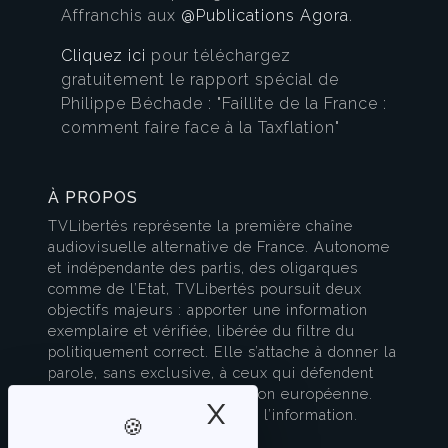
Affranchis aux
@Publications Agora
.
Cliquez ici
pour téléchargez
gratuitement le rapport spécial de
Philippe Béchade : "Faillite de la France :
comment faire face à la Taxflation"
À PROPOS
TVLibertés représente la première chaîne
audiovisuelle alternative de France. Autonome
et indépendante des partis, des oligarques
comme de l’Etat, TVLibertés poursuit deux
objectifs majeurs : apporter une information
exemplaire et vérifiée, libérée du filtre du
politiquement correct. Elle s’attache à donner la
parole, sans exclusive, à ceux qui défendent
l’esprit français et la civilisation européenne.
X
Masquer le band
TVLibertés est à la pointe de l’information.