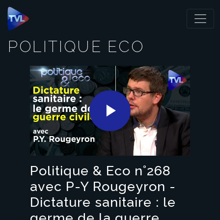
Panneau de gestion des cookies
POLITIQUE ECO
Play
Video
Politique & Eco n°268
avec P-Y Rougeyron -
Dictature sanitaire : le
germe de la guerre