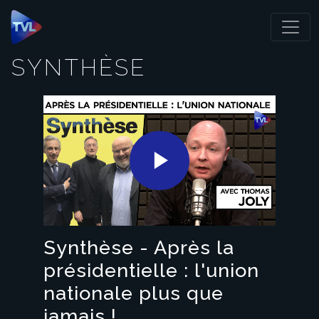
Panneau de gestion des cookies
SYNTHÈSE
Play
Video
Synthèse - Après la
présidentielle : l'union
nationale plus que
jamais !