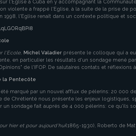
 sur l'Eglise à Cuba en y accompagnant la Communauté
n violente a frappé l'Eglise, à la suite de la prise de p
 1998, l'Eglise renaît dans un contexte politique et socia
=5qLGORqBPi8
cole
r l'Ecole
,
Michel Valadier
présente le colloque qui a eu 
ésente, en particulier les résultats d'un sondage mené pa
inions" de l'IFOP. De salutaires contats et réflexions à 
de la Pentecôte
été marqué par un nouvel afflux de pèlerins: 20 000 de
 de Chrétienté nous présente les enjeux logistiques, spi
un sondage fait auprés de 4 000 pélerins: ce qu'ils sont
our hier et pour aujourd'hui
(1865-1930), Roberto de Mat