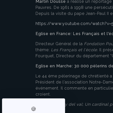
Martin Dousse
a réalisé un reportage
Pauvres. De 1961 à 1998 une persécutio
Depuis la visite du pape Jean-Paul II en
https://www.youtube.com/watch?v
Eglise en France: Les Français et l'é
Directeur Général de la
Fondation Pou
thème:
Les Français et l'école
. Il pr
Fourquet, Directeur du département "Op
Eglise en Marche: 30 000 pèlerins 
Le 44 éme pèlerinage de chrétienté a 
Président de l'association Notre-Dame
événement. Il commente en particulier 
croient.
Parution
:
Merry del val; Un cardinal p
plus port.