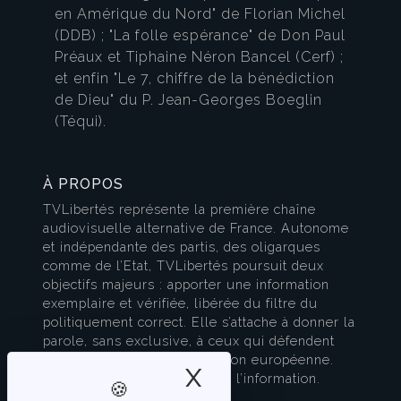
en Amérique du Nord" de Florian Michel
(DDB) ; "La folle espérance" de Don Paul
Préaux et Tiphaine Néron Bancel (Cerf) ;
et enfin "Le 7, chiffre de la bénédiction
de Dieu" du P. Jean-Georges Boeglin
(Téqui).
À PROPOS
TVLibertés représente la première chaîne
audiovisuelle alternative de France. Autonome
et indépendante des partis, des oligarques
comme de l’Etat, TVLibertés poursuit deux
objectifs majeurs : apporter une information
exemplaire et vérifiée, libérée du filtre du
politiquement correct. Elle s’attache à donner la
parole, sans exclusive, à ceux qui défendent
l’esprit français et la civilisation européenne.
X
Masquer le band
TVLibertés est à la pointe de l’information.