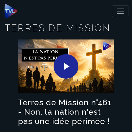
Panneau de gestion des cookies
TERRES DE MISSION
Play
Video
Terres de Mission n°461
- Non, la nation n'est
pas une idée périmée !