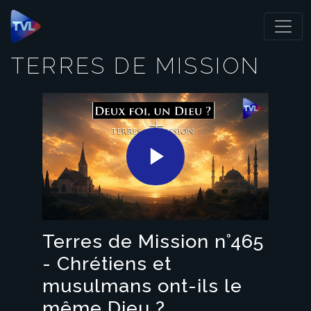
Panneau de gestion des cookies
TERRES DE MISSION
Play
Video
Terres de Mission n°465
- Chrétiens et
musulmans ont-ils le
même Dieu ?