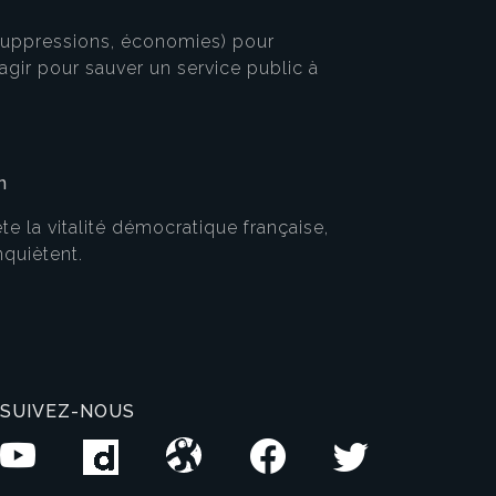
 suppressions, économies) pour
agir pour sauver un service public à
n
te la vitalité démocratique française,
nquiètent.
SUIVEZ-NOUS