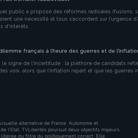
suel public a proposé des réformes radicales (fusions,
oient une nécessité et tous s’accordent sur l’urgence d’
s d’intérêts.
dilemme français à l’heure des guerres et de l’inflatio
e signe de l’incertitude : la pléthore de candidats reflè
eau des cookies
es voix, alors que l’inflation repart et que les guerres i
visuelle alternative de France. Autonome et
e l’Etat, TVLibertés poursuit deux objectifs majeurs :
libérée du filtre du politiquement correct. Elle