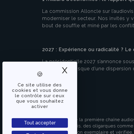
La commission Alloncle sur l’audiovi
moderniser le secteur. Nos invités y v
bout de souffle et miné par les conflit
2027 : Expérience ou radicalité ? Le 
La présidentielle 2027 s’annonce sous l
X
Masquer le band
mais aussi le risque d’une dispersion d
Ce site utilise des
cookies et vous donne
le contrôle sur ceux
que vous souhaitez
activer
À PROPOS
TVLibertés représente la première chaîne audio
Tout accepter
indépendante des partis, des oligarques comme d
apporter une information exemplaire et vérifiée, 