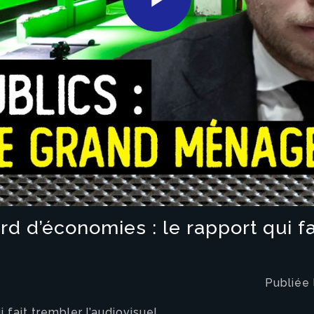
Play
Video
ard d’économies : le rapport qui f
Publiée
i fait trembler l’audiovisuel