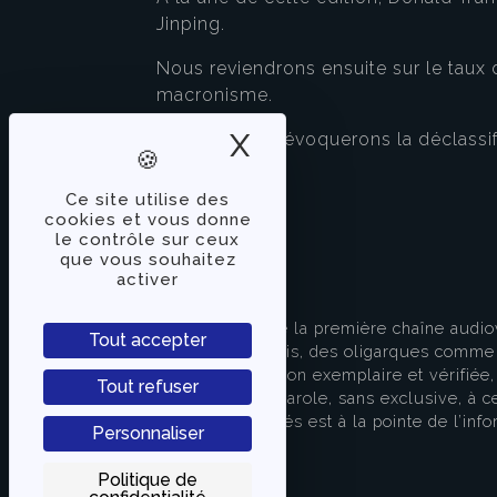
Jinping.
Nous reviendrons ensuite sur le taux
macronisme.
X
Masquer le band
Et enfin, nous évoquerons la déclass
Ce site utilise des
cookies et vous donne
le contrôle sur ceux
que vous souhaitez
activer
À PROPOS
TVLibertés représente la première chaîne audio
Tout accepter
indépendante des partis, des oligarques comme d
apporter une information exemplaire et vérifiée, 
Tout refuser
s’attache à donner la parole, sans exclusive, à ce
européenne. TVLibertés est à la pointe de l’info
Personnaliser
Contactez-nous
Politique de