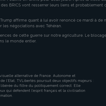
des BRICS vont resserrer leurs liens et probablement c
d Trump affirme quant à lui avoir renoncé ce mardi à de n
er les négociations avec Téhéran.
eau des cookies
nces de cette guerre sur notre agriculture. Le blocage
ans le monde entier.
visuelle alternative de France. Autonome et
e l’Etat, TVLibertés poursuit deux objectifs majeurs :
libérée du filtre du politiquement correct. Elle
ux qui défendent l’esprit français et la civilisation
rmation.