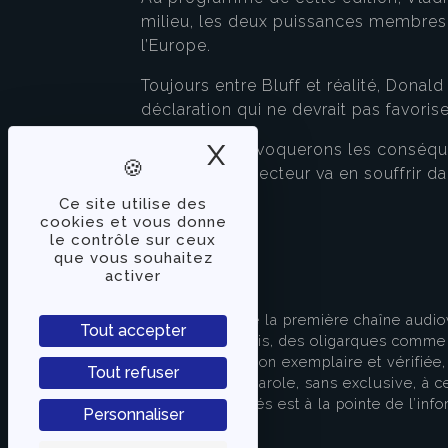
milieu, les deux puissances membres 
l’Europe.
Toujours entre Bluff et réalité, Donal
déclaration qui ne devrait pas favoris
X
Masquer le band
Et puis nous évoquerons les conséque
engrais, et le secteur va en souffrir d
Ce site utilise des
cookies et vous donne
le contrôle sur ceux
que vous souhaitez
activer
À PROPOS
TVLibertés représente la première chaîne audio
Tout accepter
indépendante des partis, des oligarques comme d
apporter une information exemplaire et vérifiée, 
Tout refuser
s’attache à donner la parole, sans exclusive, à ce
européenne. TVLibertés est à la pointe de l’info
Personnaliser
Contactez-nous