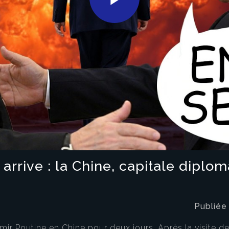
Play
Video
arrive : la Chine, capitale diplo
Publiée
mir Poutine en Chine pour deux jours. Après la visite 