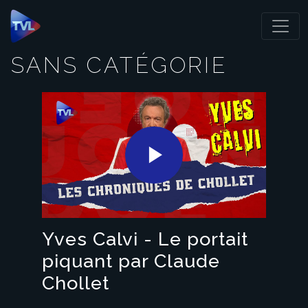
Panneau de gestion des cookies
SANS CATÉGORIE
Play
Video
Yves Calvi - Le portait
piquant par Claude
Chollet