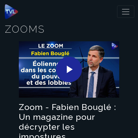
Panneau de gestion des cookies
ZOOMS
Play
Video
Zoom - Fabien Bouglé :
Un magazine pour
décrypter les
impostures