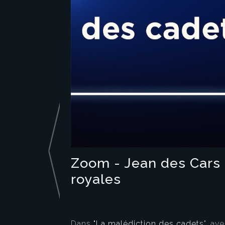
Zoom - Jean des Cars :
royales
Dans
"La malédiction des cadets
", av