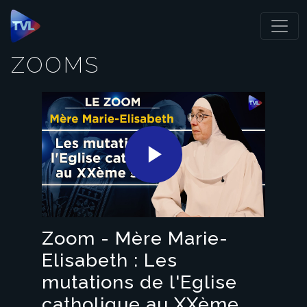
Panneau de gestion des cookies
ZOOMS
Play
Video
Zoom - Mère Marie-
Elisabeth : Les
mutations de l'Eglise
catholique au XXème