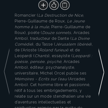
Romancier (
La Destruction de Nice
,
Pierre-Guillaume de Roux,
Le Jeune
homme à la mule
, Pierre-Guillaume de
Roux), poète (
Douze sonnets,
Arcades
Ambo), traducteur de Dante (
La Divine
Comédie
), du Tasse (
Jérusalem libérée
),
de l’Arioste (
Roland furieux
) et de
Leopardi (
Chants
), essayiste (
Leopardi :
poésie, pensée, psyché
, Arcades
Ambo), éditeur, psychanalyste,
universitaire, Michel Orcel publie ses
Mémoires - Ecrits sur l’eau
(Arcades
Ambo). Cet homme libre et passionné,
rétif à tous les embrigadements, y
relate sur un mode stendhalien une vie
d’aventures intellectuelles et
spirituelles animée par la quête de